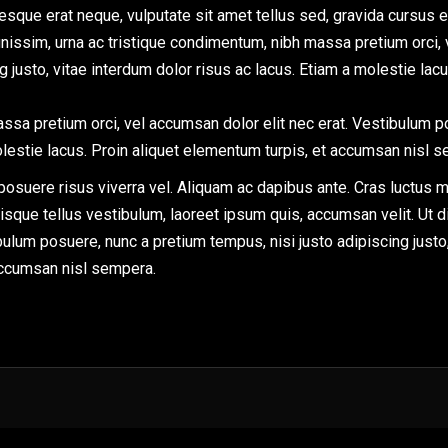
tesque erat neque, vulputate sit amet tellus sed, gravida cursus
gnissim, urna ac tristique condimentum, nibh massa pretium orci, 
g justo, vitae interdum dolor risus ac lacus. Etiam a molestie lac
ssa pretium orci, vel accumsan dolor elit nec erat. Vestibulum p
molestie lacus. Proin aliquet elementum turpis, et accumsan nisl 
posuere risus viverra vel. Aliquam ac dapibus ante. Cras luctus m
sque tellus vestibulum, laoreet ipsum quis, accumsan velit. Ut 
bulum posuere, nunc a pretium tempus, nisi justo adipiscing justo,
 accumsan nisl sempera.