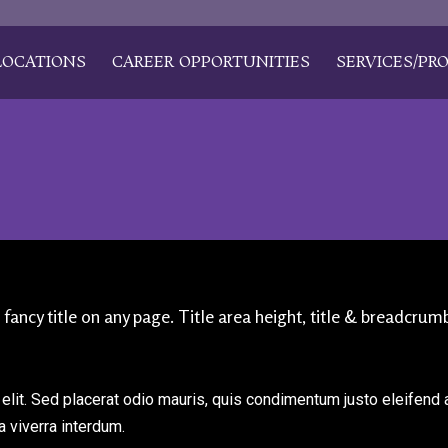
LOCATIONS
CAREER OPPORTUNITIES
SERVICES/PR
h fancy title on any page. Title area height, title & breadcr
elit. Sed placerat odio mauris, quis condimentum justo eleifend a
a viverra interdum.