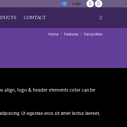
Login
0
Twitter
Facebook
page
page
ODUCTS
CONTACT
Search:
opens
opens
in
in
Home
Features
Fancy titles
new
new
window
window
umbs align, logo & header elements color can be
dipiscing. Ut egestas eros sit amet lectus laoreet,