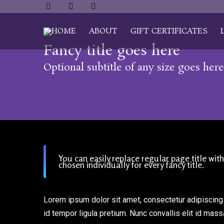
HOME
ABOUT
GIFT CERTIFICATES
Fancy title goes here
You are here:
Optional subtitle of any size goes here
You can easily replace regular page title wit
chosen individually for every fancy title.
Lorem ipsum dolor sit amet, consectetur adipiscing 
id tempor ligula pretium. Nunc convallis elit id mass