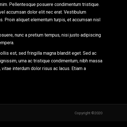
 enim. Pellentesque posuere condimentum tristique.
vel accumsan dolor elit nec erat. Vestibulum
us. Proin aliquet elementum turpis, et accumsan nisl
osuere, nunc a pretium tempus, nisi justo adipiscing
sempera.
ollis est, sed fringilla magna blandit eget. Sed ac
dignissim, urna ac tristique condimentum, nibh massa
 vitae interdum dolor risus ac lacus. Etiam a
Copyright ©2020